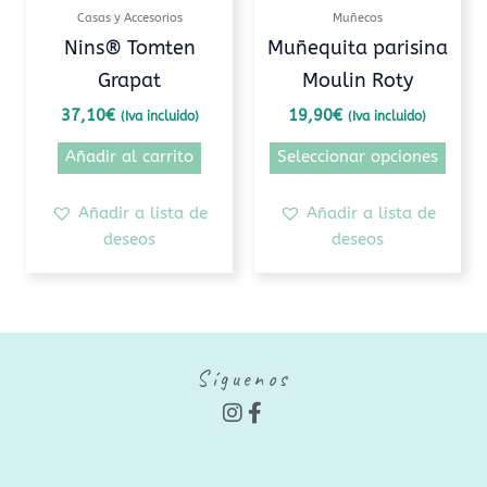
pued
Casas y Accesorios
Muñecos
elegi
Nins® Tomten
Muñequita parisina
en
Grapat
Moulin Roty
la
pági
37,10
€
19,90
€
(Iva incluido)
(Iva incluido)
de
Añadir al carrito
Seleccionar opciones
prod
Añadir a lista de
Añadir a lista de
deseos
deseos
Síguenos
I
F
n
a
s
c
t
e