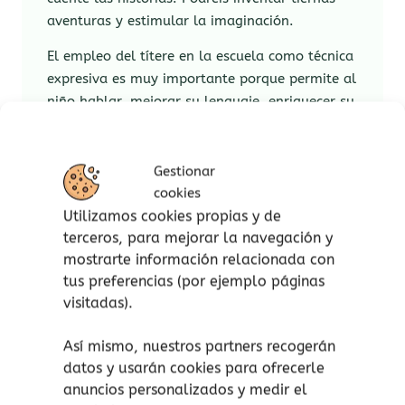
aventuras y estimular la imaginación.
El empleo del títere en la escuela como técnica
expresiva es muy importante porque permite al
niño hablar, mejorar su lenguaje, enriquecer su
vocabulario, aprender a escuchar a los demás,
crear sus propios personajes, sus diálogos,
fabricar y manipular sus títeres.
Gestionar
cookies
¡Llevarás a los más peques a un mundo
Utilizamos cookies propias y de
mágico con tantas historias como te puedas
terceros, para mejorar la navegación y
imaginar!
mostrarte información relacionada con
tus preferencias (por ejemplo páginas
No esperes más para colocar tu mano en las
visitadas).
marionetas y dejar libre vuestra imaginación
para inventar mil y un historias.
Así mismo, nuestros partners recogerán
datos y usarán cookies para ofrecerle
Lavado 30° ciclo delicado. Secadora no.
anuncios personalizados y medir el