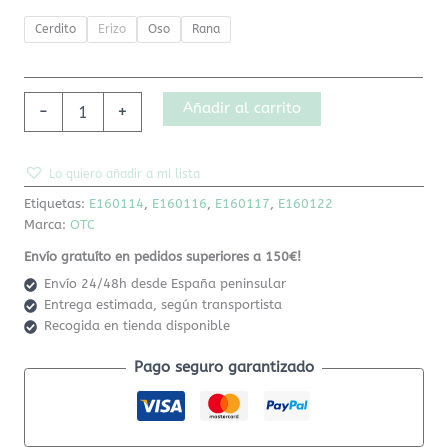
Cerdito
Erizo
Oso
Rana
Añadir al carrito
-
+
Lo quiero añadir a mi lista
Etiquetas:
E160114
,
E160116
,
E160117
,
E160122
Marca:
OTC
Envío gratuíto en pedidos superiores a 150€!
Envío 24/48h desde España peninsular
Entrega estimada, según transportista
Recogida en tienda disponible
Pago seguro garantizado