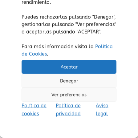
rendimiento.
Aviso de seguridad
: El embalaje no es un
Puedes rechazarlas pulsando "Denegar",
juguete. Retire el embalaje antes de jugar.
gestionarlas pulsando "
Ver preferencias
"
o aceptarlas pulsando "ACEPTAR".
Para más información visita la
Política
de Cookies
.
Productos relacionados
Aceptar
Este
prod
Denegar
tiene
múlti
Ver preferencias
varia
Política de
Política de
Aviso
Las
cookies
privacidad
legal
opcio
se
pued
Muñecos
Muñecos
elegi