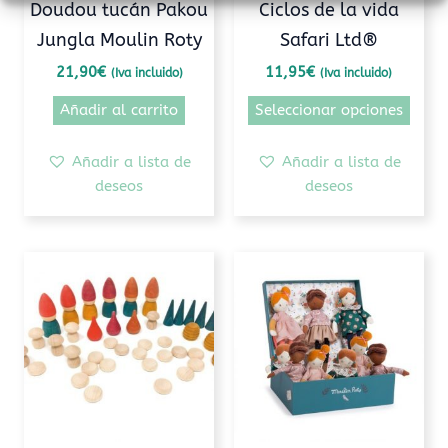
Doudou tucán Pakou
Ciclos de la vida
en
Jungla Moulin Roty
Safari Ltd®
la
pági
21,90
€
11,95
€
(Iva incluido)
(Iva incluido)
de
Añadir al carrito
Seleccionar opciones
prod
Añadir a lista de
Añadir a lista de
deseos
deseos
Este
prod
tiene
múlti
varia
Las
opcio
se