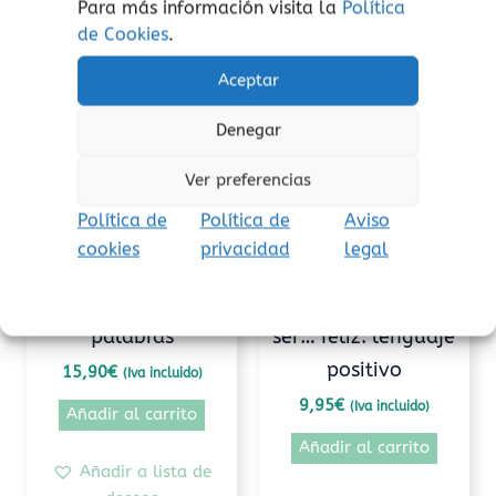
Para más información visita la
Política
Productos relacionados
de Cookies
.
Aceptar
Denegar
Ver preferencias
Política de
Política de
Aviso
cookies
privacidad
legal
Autoestima
Límites
El poder de las
De mayor quiero
palabras
ser… feliz: lenguaje
positivo
15,90
€
(Iva incluido)
9,95
€
(Iva incluido)
Añadir al carrito
Añadir al carrito
Añadir a lista de