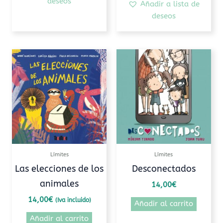
deseos
Añadir a lista de
deseos
Límites
Límites
Las elecciones de los
Desconectados
animales
14,00
€
14,00
€
(Iva incluido)
Añadir al carrito
Añadir al carrito