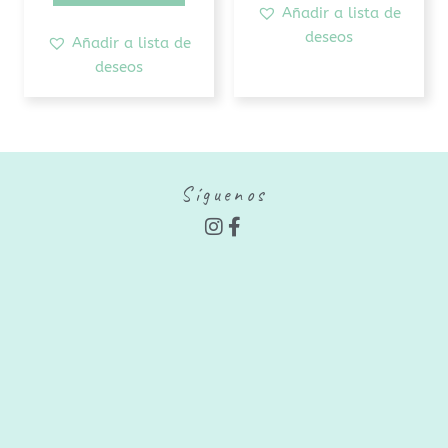
Añadir a lista de
deseos
Añadir a lista de
deseos
Síguenos
I
F
n
a
s
c
t
e
a
b
g
o
r
o
a
k
m
-
f