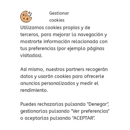
herramientas a los niños y niñas para que no
tengan miedo de ser quienes son.
Gestionar
cookies
En la escuela o en casa, en el parque o el
Utilizamos cookies propias y de
jardín, puedes ser quien quieras,
¡lo importante
terceros, para mejorar la navegación y
es ser feliz!
mostrarte información relacionada con
tus preferencias (por ejemplo páginas
Puedes ser intrépida o tímida, veterinaria o
visitadas).
bombera, puedes jugar con el balón o a las
muñecas. Seas chica o seas chico…
¡TODO ESTÁ
Así mismo, nuestros partners recogerán
PERMITIDO!
datos y usarán cookies para ofrecerle
Puedes tener el pelo corto o largo, llevar ropa
anuncios personalizados y medir el
rendimiento.
azul cielo o rosa claro. Seas chica o seas chico,
¡TODO ESTÁ PERMITIDO!
Puedes rechazarlas pulsando "Denegar",
gestionarlas pulsando "
Ver preferencias
"
o aceptarlas pulsando "ACEPTAR".