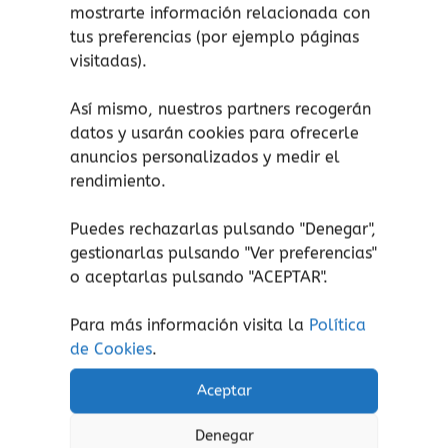
mostrarte información relacionada con
Abrid bien los ojos, limpiad vuestras orejas y
tus preferencias (por ejemplo páginas
desenredad esos bigotes, ¿preparados? Alguien
visitadas).
que conoce a
Frida Eskahlofrio
a la perfección
os contará sus aventuras.
Así mismo, nuestros partners recogerán
datos y usarán cookies para ofrecerle
anuncios personalizados y medir el
rendimiento.
Puedes rechazarlas pulsando "Denegar",
Productos relacionados
gestionarlas pulsando "
Ver preferencias
"
Este
o aceptarlas pulsando "ACEPTAR".
prod
tiene
Para más información visita la
Política
múlti
de Cookies
.
varia
Las
Aceptar
opcio
se
Denegar