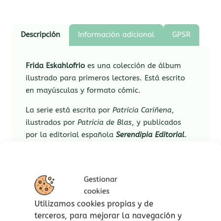
Descripción
Información adicional
GPSR
Frida Eskahlofrio
es una colección de álbum
ilustrado para primeros lectores. Está escrito
en mayúsculas y formato cómic.
La serie está escrita por
Patricia Cariñena
,
ilustrados por
Patricia de Blas
, y publicados
por la editorial española
Serendipia Editorial
.
La frase combina el nombre de la
protagonista, que juega con el de la famosa
pintora Frida Kahlo, y el nombre de la casa
Gestionar
editorial.
cookies
Utilizamos cookies propias y de
Frida es la descendiente de una estirpe de
terceros, para mejorar la navegación y
brujas que se embarca en aventuras mágicas.