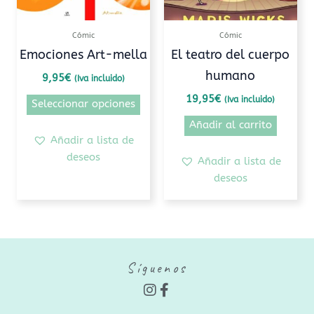
se
pueden
Cómic
Cómic
elegir
Emociones Art-mella
El teatro del cuerpo
en
humano
9,95
€
(Iva incluido)
la
página
19,95
€
(Iva incluido)
Seleccionar opciones
de
Añadir al carrito
producto
Añadir a lista de
deseos
Añadir a lista de
deseos
Síguenos
I
F
n
a
s
c