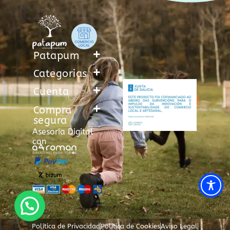
Patapum
Categorias
Cuenta
Compra
segura
Asesoría Digital
con
Política de Privacidad
Política de Cookies
Aviso Legal