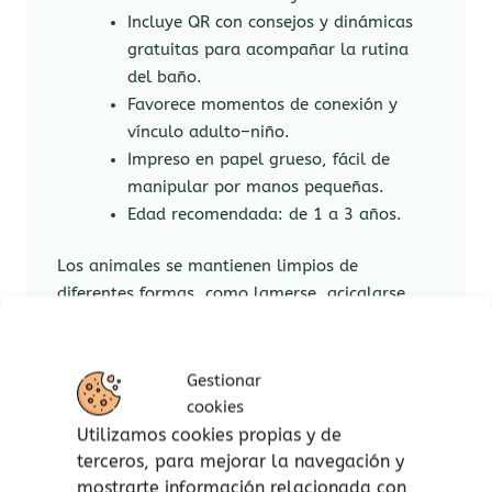
Incluye QR con consejos y dinámicas
gratuitas para acompañar la rutina
del baño.
Favorece momentos de conexión y
vínculo adulto–niño.
Impreso en papel grueso, fácil de
manipular por manos pequeñas.
Edad recomendada: de 1 a 3 años.
Los animales se mantienen limpios de
diferentes formas, como lamerse, acicalarse,
bañarse en agua o polvo, y frotarse contra
superficies. Este cuento explora estas diferentes
formas de limpieza en el reino animal a través
Gestionar
de sus tiernas ilustraciones.
cookies
Utilizamos cookies propias y de
Métodos de limpieza de los animales:
terceros, para mejorar la navegación y
mostrarte información relacionada con