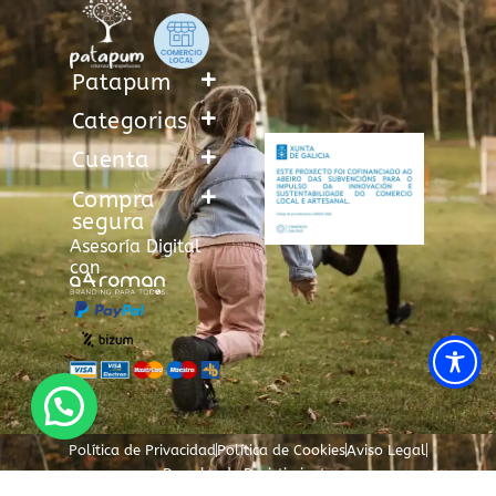
Patapum
Categorias
Cuenta
Compra
segura
Asesoría Digital
con
Política de Privacidad
Política de Cookies
Aviso Legal
Derecho de Desistimiento
¿Cómo