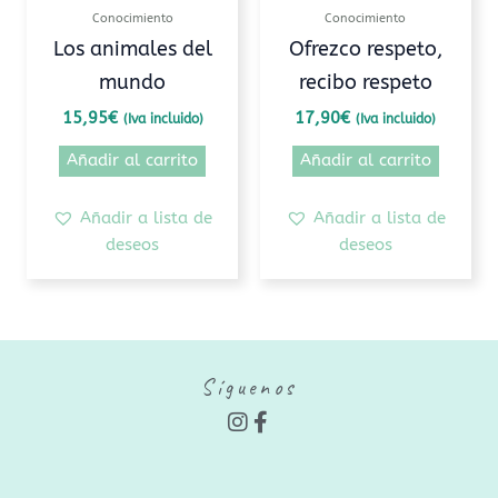
Conocimiento
Conocimiento
Los animales del
Ofrezco respeto,
mundo
recibo respeto
15,95
€
17,90
€
(Iva incluido)
(Iva incluido)
Añadir al carrito
Añadir al carrito
Añadir a lista de
Añadir a lista de
deseos
deseos
Síguenos
I
F
n
a
s
c
t
e