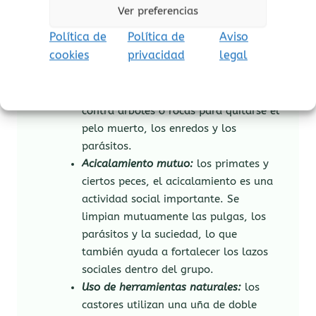
revuelcan en el polvo o la arena. Esto
Ver preferencias
ayuda a eliminar parásitos y el exceso
Política de
Política de
Aviso
de grasa de su piel o plumas.
cookies
privacidad
legal
Frotarse y sacudirse:
perros, coyotes y
ciervos se sacuden para eliminar el
agua y la suciedad suelta, y se frotan
contra árboles o rocas para quitarse el
pelo muerto, los enredos y los
parásitos.
Acicalamiento mutuo:
los primates y
ciertos peces, el acicalamiento es una
actividad social importante. Se
limpian mutuamente las pulgas, los
parásitos y la suciedad, lo que
también ayuda a fortalecer los lazos
sociales dentro del grupo.
Uso de herramientas naturales:
los
castores utilizan una uña de doble